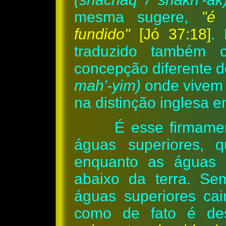
mesma sugere,
"é
fundido"
[Jó 37:18]
.
traduzido também 
concepção diferente 
mah'-yim)
onde vivem 
na distinção inglesa e
É esse firmame
águas superiores, 
enquanto as águas i
abaixo da terra. Se
águas superiores cai
como de fato é des