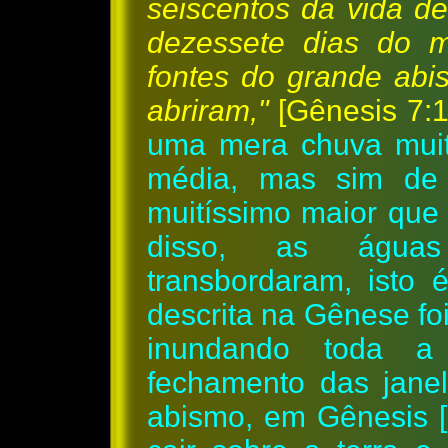
seiscentos da vida d
dezessete dias do 
fontes do grande abi
abriram,"
[Gênesis 7:1
uma mera chuva muito
média, mas sim de
muitíssimo maior que 
disso, as água
transbordaram, isto 
descrita na Gênese fo
inundando toda a
fechamento das jane
abismo, em Gênesis [