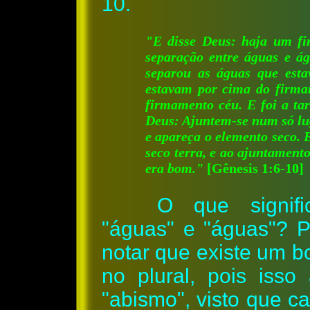
10.
"E disse Deus: haja um fi
separação entre águas e ág
separou as águas que est
estavam por cima do firma
firmamento céu. E foi a ta
Deus: Ajuntem-se num só lug
e apareça o elemento seco.
seco terra, e ao ajuntament
era bom."
[Gênesis 1:6-10]
O que signif
"águas" e "águas"? P
notar que existe um b
no plural, pois isso
"abismo", visto que c