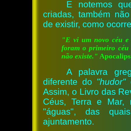
E notemos qu
criadas, também não
de existir, como ocorr
"E vi um novo céu e 
foram o primeiro céu 
não existe."
Apocalips
A palavra gr
diferente do
"hudor"
q
Assim, o Livro das Re
Céus, Terra e Mar,
"águas", das qu
ajuntamento.