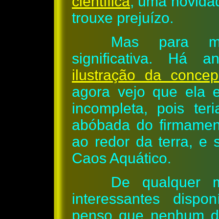
científica
, uma novida
trouxe prejuízo.
Mas para m
significativa. Há 
ilustração da concep
agora vejo que ela 
incompleta, pois ter
abóbada do firmament
ao redor da terra, e
Caos Aquático.
De qualquer 
interessantes dispo
penso que nenhum de