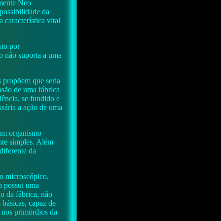
lmente Neo
 possibilidade da
característica vital
sto por
to não suporta a uma
as propõem que seria
osão de uma fábrica
ência, se fundido e
ssária a ação de uma
nhum organismo
nte simples. Além
diferente da
o microscópico,
la possui uma
 da fábrica, não
 básicas, capaz de
 nos primórdios da