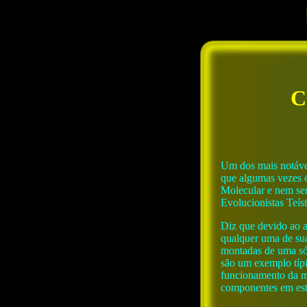
C
Um dos mais notávei
que algumas vezes é
Molecular e nem se
Evolucionistas Teís
Diz que devido ao a
qualquer uma de sua
montadas de uma só 
são um exemplo típi
funcionamento da me
componentes em estág