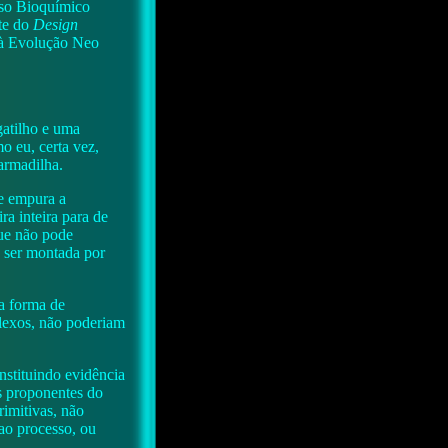
oso Bioquímico
te do
Design
e à Evolução Neo
gatilho e uma
o eu, certa vez,
 armadilha.
ue empura a
ra inteira para de
que não pode
e ser montada por
a forma de
plexos, não poderiam
nstituindo evidência
s proponentes do
rimitivas, não
 ao processo, ou