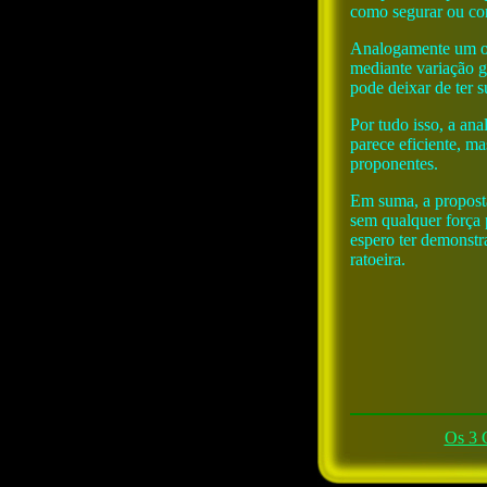
como segurar ou cort
Analogamente um or
mediante variação g
pode deixar de ter s
Por tudo isso, a an
parece eficiente, m
proponentes.
Em suma, a proposta
sem qualquer força 
espero ter demonstra
ratoeira.
Os 3 