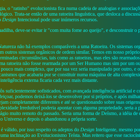
ia, o "ratinho" evolucionista fica numa cadeia de analogias e associa
ógico. Trata-se então de uma ratoeira linguística, que desloca a discu
do
Design
Intencional pode usar inúmeros recursos.
madilha, deve-se evitar ir "com muita fome ao queijo", e desconstruir o
Natureza não há exemplos comparáveis a uma Ratoeira. Os sistemas or
om outros sistemas orgânicos de ordem similar. Temos em nosso próprio
rminadas circunstâncias, tais como as ratoeiras, mas eles são rearmados
uma ratoeira não fosse rearmada por um Ser Humano mas sim por um out
pouco mais complexo, que por sua vez seria manipulado por outro, e 
anismos que acabaria por se constituir numa máquina de alta complexi
nteligência externa ficaria cada vez mais distante.
s suficientemente sofisticados, com avançada inteligência artificial e 
rfeiçoar, podemos deixá-los se desenvolver por si próprios, e após milha
tejam completamente diferentes e até se questionando sobre suas origens.
xidade Irredutível poderia apontar com alguma propriedade, seria a 
tágio muito remoto do passado. Seria uma forma de Deísmo, a idéia de
do Universo e depois o abandonou a própria sorte.
é válido, por isso respeito os adeptos do
Design
Inteligente, mesmo po
uma inclinação ao Evolucionismo Teísta. Mas reitero que esse raciocíni