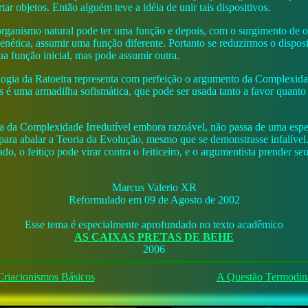
ar objetos. Então alguém teve a idéia de unir tais dispositivos.
ganismo natural pode ter uma função e depois, com o surgimento de o
enética, assumir uma função diferente. Portanto se reduzirmos o dispos
ua função inicial, mas pode assumir outra.
alogia da Ratoeira representa com perfeição o argumento da Complexidad
as é uma armadilha sofismática, que pode ser usada tanto a favor quanto
 da Complexidade Irredutível embora razoável, não passa de uma espec
para abalar a Teoria da Evolução, mesmo que se demonstrasse infalíve
do, o feitiço pode virar contra o feiticeiro, e o argumentista prender s
Marcus Valerio XR
Reformulado em 09 de Agosto de 2002
Esse tema é especialmente aprofundado no texto acadêmico
AS CAIXAS PRETAS DE BEHE
2006
Criacionismos Básicos
A Questão Termodin