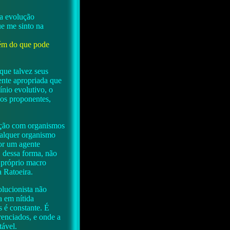
 a evolução
ue me sinto na
uém do que pode
que talvez seus
ente apropriada que
nio evolutivo, o
ios proponentes,
ação com organismos
ualquer organismo
por um agente
 dessa forma, não
 próprio macro
 Ratoeira.
olucionista não
a em nítida
 é constante. É
renciados, e onde a
tável.