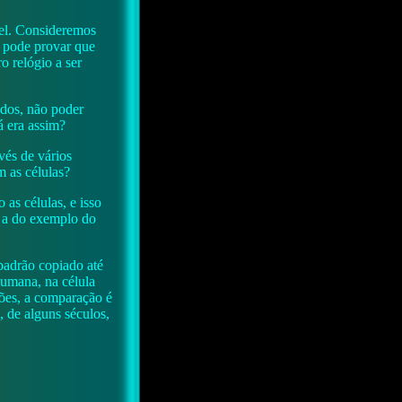
el. Consideremos
o pode provar que
o relógio a ser
ados, não poder
já era assim?
vés de vários
 as células?
as células, e isso
e a do exemplo do
padrão copiado até
humana, na célula
ções, a comparação é
, de alguns séculos,