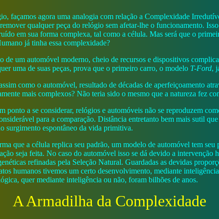
o, façamos agora uma analogia com relação a Complexidade Irredutív
 remover qualquer peça do relógio sem afetar-lhe o funcionamento. Iss
truído em sua forma complexa, tal como a célula. Mas será que o primeir
Humano já tinha essa complexidade?
to de um automóvel moderno, cheio de recursos e dispositivos complic
uer uma de suas peças, prova que o primeiro carro, o modelo
T-Ford
, 
 assim como o automóvel, resultado de décadas de aperfeiçoamento atra
amente mais complexos? Não teria sido o mesmo que a natureza fez com
 ponto a se considerar, relógios e automóveis não se reproduzem como 
considerável para a comparação. Distância entretanto bem mais sutil qu
ao surgimento espontâneo da vida primitiva.
ma que a célula replica seu padrão, um modelo de automóvel tem seu 
ção seja feita. No caso do automóvel isso se dá devido a intervenção 
genéticas refinadas pela Seleção Natural. Guardadas as devidas propor
efatos humanos tivemos um certo desenvolvimento, mediante inteligência
lógica, quer mediante inteligência ou não, foram bilhões de anos.
A Armadilha da Complexidade