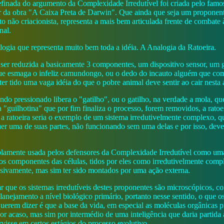
efinada do argumento da Complexidade Irredutível foi criada pelo fam
r da obra "A Caixa Preta de Darwin". Que ainda que seja um proponen
nto não criacionista, representa a mais bem articulada frente de combat
nal.
ogia que representa muito bem toda a idéia. A Analogia da Ratoeira.
er reduzida a basicamente 3 componentes, um dispositivo sensor, um 
ue esmaga o infeliz camundongo, ou o dedo do incauto alguém que com
ter tido uma vaga idéia do que o pobre animal deve sentir ao cair nesta
ndo pressionado libera o "gatilho", ou o gatilho, na verdade a mola, q
a "guilhotina" que por fim finaliza o processo, forem removidos, a ratoei
, a ratoeira seria o exemplo de um sistema irredutivelmente complexo, 
uer uma de suas partes, não funcionando sem uma delas e por isso, dev
plamente usada pelos defensores da Complexidade Irredutível como um
os componentes das células, tidos por eles como irredutivelmente com
ssivamente, mas sim ter sido montados por uma ação externa.
r que os sistemas irredutíveis destes proponentes são microscópicos, co
nejamento a nível biológico primário, portanto nesse sentido, o que o
querem dizer é que a base da vida, em especial as moléculas orgânicas p
or acaso, mas sim por intermédio de uma inteligência que daria partida
rvisse em certos estágios do processo evolutivo.