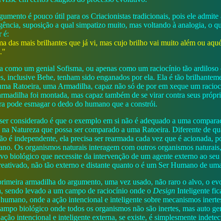
umento é pouco útil para os Criacionistas tradicionais, pois ele admite
gência, suposição a qual simpatizo muito, mas voltando à analogia, o q
 é:
a das mais brilhantes que já vi, mas cujo brilho vai muito além ou aq
."
da como um genial Sofisma, ou apenas como um raciocínio tão ardiloso 
s, inclusive Behe, tenham sido enganados por ela. Ela é tão brilhantem
i uma Ratoeira, uma Armadilha, capaz não só de por em xeque um raciocí
l armadilha foi montada, mas capaz também de se virar contra seus própr
ira pode esmagar o dedo do humano que a constrói.
 ser considerado é que o exemplo em si não é adequado a uma compar
 na Natureza que possa ser comparado a uma Ratoeira. Diferente de q
 não é independente, ela precisa ser rearmada cada vez que é acionada, 
no. Os organismos naturais interagem com outros organismos naturais,
vo biológico que necessite da intervenção de um agente externo ao seu
reativado, não tão externo e distante quanto o é um Ser Humano de uma
 primeira armadilha do argumento, uma vez usado, não raro o alvo, o ev
eira, sendo levado a um campo de raciocínio onde o
Design
Inteligente fic
umano, onde a ação intencional e inteligente sobre mecanismos inertes
campo biológico onde todos os organismos não são inertes, mas auto ge
ção intencional e inteligente externa, se existe, é simplesmente indetec