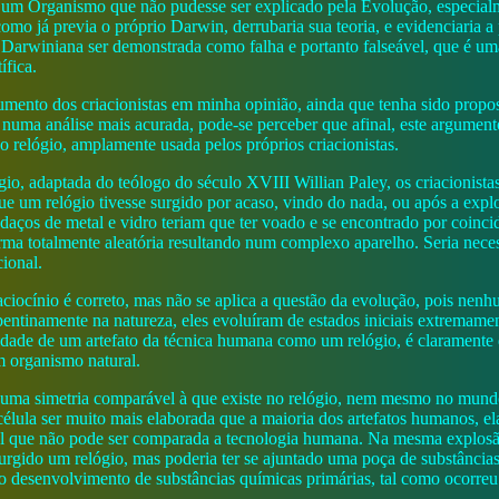
de um Organismo que não pudesse ser explicado pela Evolução, especia
omo já previa o próprio Darwin, derrubaria sua teoria, e evidenciaria a
Darwiniana ser demonstrada como falha e portanto falseável, que é uma 
ífica.
umento dos criacionistas em minha opinião, ainda que tenha sido propo
 numa análise mais acurada, pode-se perceber que afinal, este argumen
do relógio, amplamente usada pelos próprios criacionistas.
gio, adaptada do teólogo do século XVIII Willian Paley, os criacionist
e um relógio tivesse surgido por acaso, vindo do nada, ou após a expl
aços de metal e vidro teriam que ter voado e se encontrado por coincid
rma totalmente aleatória resultando num complexo aparelho. Seria nece
cional.
aciocínio é correto, mas não se aplica a questão da evolução, pois ne
entinamente na natureza, eles evoluíram de estados iniciais extremame
dade de um artefato da técnica humana como um relógio, é claramente 
 organismo natural.
 uma simetria comparável à que existe no relógio, nem mesmo no mund
célula ser muito mais elaborada que a maioria dos artefatos humanos, e
al que não pode ser comparada a tecnologia humana. Na mesma explosão
 surgido um relógio, mas poderia ter se ajuntado uma poça de substâncias
 o desenvolvimento de substâncias químicas primárias, tal como ocorreu