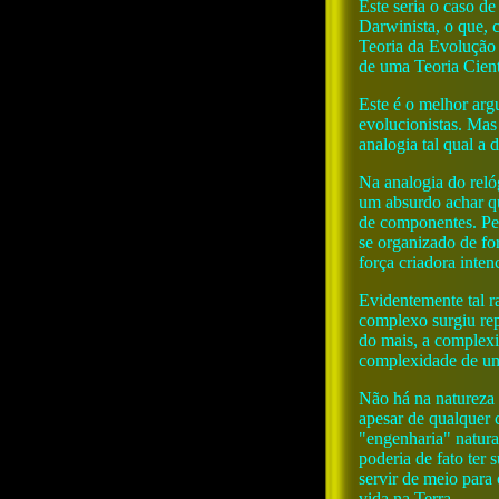
Este seria o caso 
Darwinista, o que, c
Teoria da Evolução 
de uma Teoria Cient
Este é o melhor arg
evolucionistas. Mas
analogia tal qual a 
Na analogia do reló
um absurdo achar qu
de componentes. Ped
se organizado de fo
força criadora inten
Evidentemente tal r
complexo surgiu rep
do mais, a complexi
complexidade de um
Não há na natureza
apesar de qualquer 
"engenharia" natur
poderia de fato ter
servir de meio para
vida na Terra.