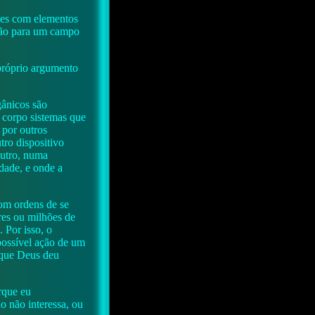
ções com elementos
ssão para um campo
 próprio argumento
gânicos são
 corpo sistemas que
 por outros
ro dispositivo
outro, numa
dade, e onde a
com ordens de se
res ou milhões de
 Por isso, o
possível ação de um
 que Deus deu
rque eu
o não interessa, ou