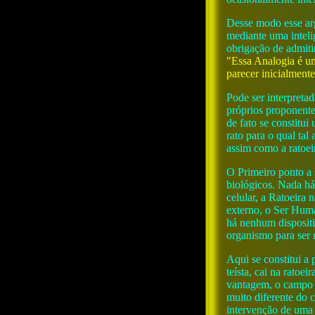
Desse modo esse arg
mediante uma inteli
obrigação de admitir
"Essa Analogia é um
parecer inicialmente
Pode ser interpreta
próprios proponente
de fato se constitu
rato para o qual ta
assim como a ratoe
O Primeiro ponto a
biológicos. Nada há
celular, a Ratoeira
externo, o Ser Huma
há nenhum dispositi
organismo para ser 
Aqui se constitui a
teísta, cai na rato
vantagem, o campo h
muito diferente do 
intervenção de uma a