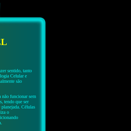
EL
er sentido, tanto
logia Celular e
malmente são
ma não funcionar sem
s, tendo que ser
 planejada. Células
iza o
dicionando
a.