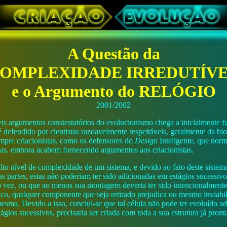
A Questão da
OMPLEXIDADE IRREDUTÍV
e o Argumento do RELÓGIO
2001/2002
s argumentos constestatórios do evolucionismo chega a inicialmente faz
 defendido por cientistas razoavelmente respeitáveis, geralmente da bio
mpre criacionistas, como os defensores do
Design
Inteligente, que nor
tas, embora acabem fornecendo argumentos aos criacionistas.
lto nível de complexidade de um sistema, e devido ao fato deste siste
s partes, estas não poderiam ter sido adicionadas em estágios sucessivo
vez, ou que ao menos sua montagem deveria ter sido intencionalmente
co, qualquer componente que seja retirado prejudica ou mesmo inviabil
sma. Devido a isso, conclui-se que tal célula não pode ter evoluído a
ios sucessivos, precisaria ser criada com toda a sua estrutura já pront