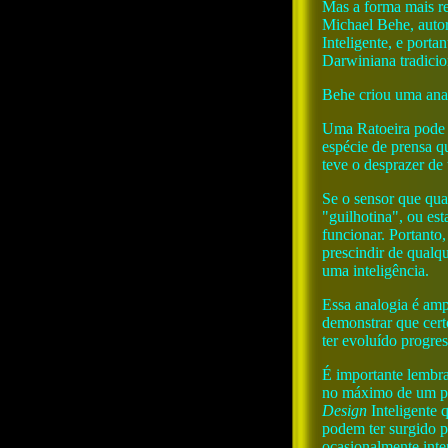
Mas a forma mais r
Michael Behe, auto
Inteligente, e porta
Darwiniana tradicio
Behe criou uma anal
Uma Ratoeira pode s
espécie de prensa q
teve o desprazer de 
Se o sensor que qua
"guilhotina", ou est
funcionar. Portanto
prescindir de qualq
uma inteligência.
Essa analogia é am
demonstrar que cert
ter evoluído progre
É importante lembra
no máximo de um pla
Design
Inteligente 
podem ter surgido p
ocasionalmente inte