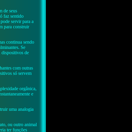
ém de seus
ó faz sentido
pode servir para a
m para construir
mas continua sendo
ulminantes. Se
dispositivos de
lhantes com outras
sitivos só servem
plexidade orgânica,
instantaneamente e
truir uma analogia
ato, ou outro animal
ria ter funções