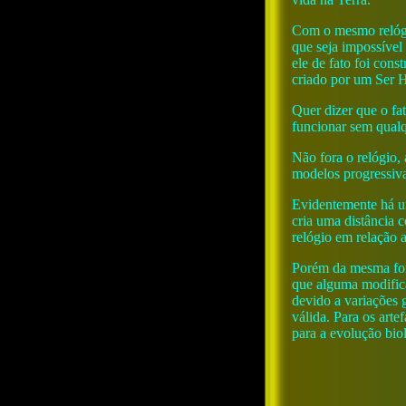
Com o mesmo relógi
que seja impossível
ele de fato foi cons
criado por um Ser 
Quer dizer que o fa
funcionar sem qualq
Não fora o relógio,
modelos progressiv
Evidentemente há um
cria uma distância 
relógio em relação 
Porém da mesma for
que alguma modifica
devido a variações 
válida. Para os art
para a evolução bio