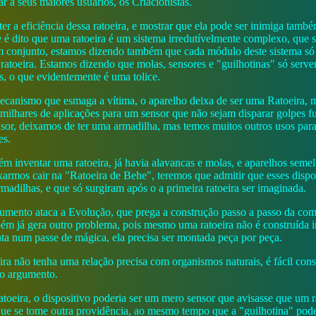
ar a seus maiores usuários, os Criacionistas.
er a eficiência dessa ratoeira, e mostrar que ela pode ser inimiga tamb
e é dito que uma ratoeira é um sistema irredutívelmente complexo, que s
 conjunto, estamos dizendo também que cada módulo deste sistema só 
ratoeira. Estamos dizendo que molas, sensores e "guilhotinas" só serve
is, o que evidentemente é uma tolice.
canismo que esmaga a vítima, o aparelho deixa de ser uma Ratoeira, 
milhares de aplicações para um sensor que não sejam disparar golpes f
r, deixamos de ter uma armadilha, mas temos muitos outros usos para 
es.
ém inventar uma ratoeira, já havia alavancas e molas, e aparelhos seme
xarmos cair na "Ratoeira de Behe", teremos que admitir que esses dispo
armadilhas, e que só surgiram após o a primeira ratoeira ser imaginada.
umento ataca a Evolução, que prega a construção passo a passo da com
bém já gera outro problema, pois mesmo uma ratoeira não é construída 
a num passe de mágica, ela precisa ser montada peça por peça.
a não tenha uma relação precisa com organismos naturais, é fácil cons
do argumento.
toeira, o dispositivo poderia ser um mero sensor que avisasse que um r
 que se tome outra providência, ao mesmo tempo que a "guilhotina" pode