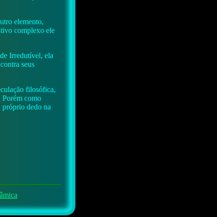
utro elemento,
itivo complexo ele
e Irredutível, ela
 contra seus
ulação filosófica,
l. Porém como
eu próprio dedo na
âmica