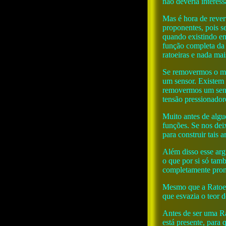
não deveria interess
Mas é hora de revert
proponentes, pois s
quando existindo em
função completa da 
ratoeiras e nada ma
Se removermos o me
um sensor. Existem 
removermos um senso
tensão pressionador
Muito antes de algu
funções. Se nos dei
para construir tais 
Além disso esse arg
o que por si só tam
completamente pront
Mesmo que a Ratoeir
que esvazia o teor 
Antes de ser uma Ra
está presente, para