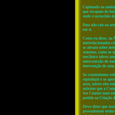
Capturado na analog
que escapam do biol
onde o raciocínio 
Para não cair na ar
em si.
Como eu disse, na 
interrelacionados c
se ativam sobre dete
sistemas, como se 
mecânico talvez um 
interconexão de mec
intervenção de uma i
Se construirmos robô
reproduzir e se ape
anos, talvez eles es
máximo que a Comple
Ser Criador num es
partida na Criação 
Devo dizer que isso 
pessoalmente tenho 