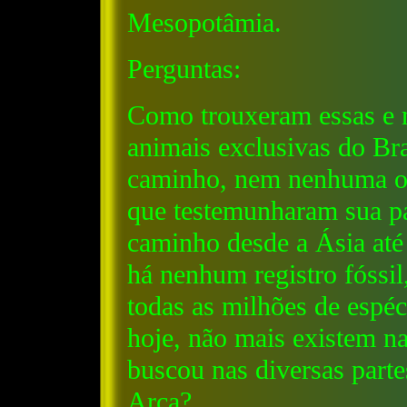
Mesopotâmia.
Perguntas:
Como trouxeram essas e m
animais exclusivas do Br
caminho, nem nenhuma o
que testemunharam sua p
caminho desde a Ásia até
há nenhum registro fóssil
todas as milhões de espé
hoje, não mais existem 
buscou nas diversas parte
Arca?