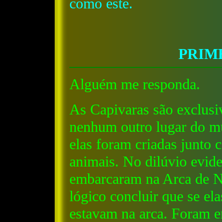
como este.
PRIM
Alguém me responda.
As Capivaras são exclusiv
nenhum outro lugar do m
elas foram criadas junto 
animais. No dilúvio evid
embarcaram na Arca de N
lógico concluir que se ela
estavam na arca. Foram 