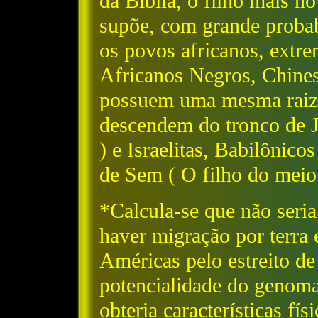
da Bíblia, o filho mais n
supõe, com grande proba
os povos africanos, extre
Africanos Negros, Chines
possuem uma mesma raiz 
descendem do tronco de J
) e Israelitas, Babilônic
de Sem ( O filho do meio
*Calcula-se que não seria
haver migração por terra 
Américas pelo estreito d
potencialidade do genom
obteria características fí