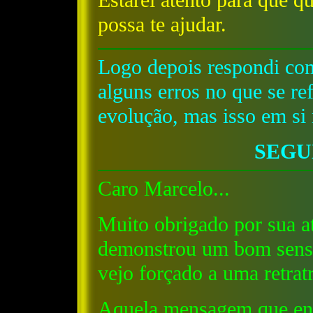
Estarei atento para que q
possa te ajudar.
Logo depois respondi co
alguns erros no que se r
evolução, mas isso em si
SEGU
Caro Marcelo...
Muito obrigado por sua at
demonstrou um bom senso
vejo forçado a uma retrat
Aquela mensagem que envi