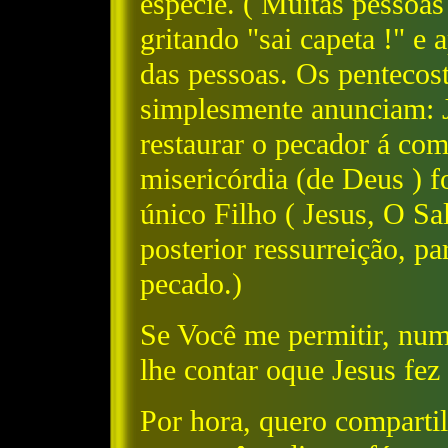
espécie. ( Muitas pessoas
gritando "sai capeta !" e
das pessoas. Os pentecosta
simplesmente anunciam: J
restaurar o pecador á c
misericórdia (de Deus ) 
único Filho ( Jesus, O Sa
posterior ressurreição, pa
pecado.)
Se Você me permitir, num
lhe contar oque Jesus fe
Por hora, quero comparti