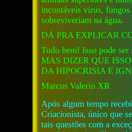
incontáveis virus, fungos
sobreviveriam na água.
DÁ PRA EXPLICAR CO
Tudo bem! Isso pode ser 
MAS DIZER QUE ISSO
DA HIPOCRISIA E IG
Marcus Valerio XR
Após algum tempo recebi
Criacionista, único que s
tais questões com a exce