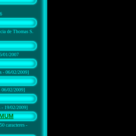
06
cia de Thomas S.
26/01/2007
s - 06/02/2009]
- 06/02/2009]
 - 19/02/2009]
OMUM
0 caracteres -