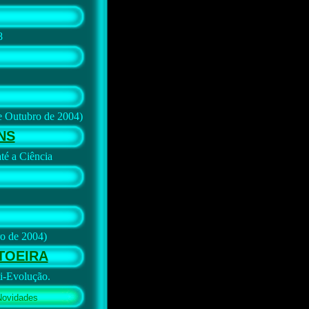
8
e Outubro de 2004)
NS
té a Ciência
ro de 2004)
TOEIRA
i-Evolução.
Novidades