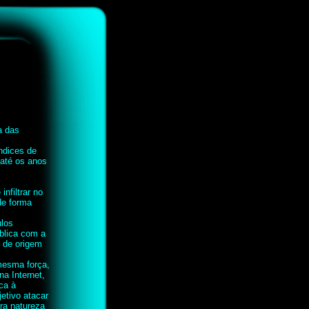
a das
ndices de
 até os anos
nfiltrar no
de forma
ulos
blica com a
e de origem
mesma força,
a Internet,
ca à
etivo atacar
ra natureza