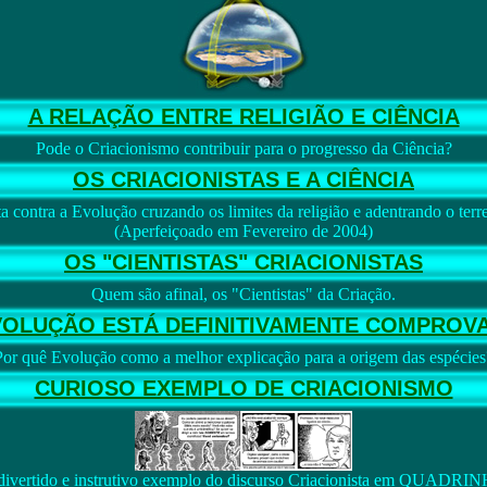
A RELAÇÃO ENTRE RELIGIÃO E CIÊNCIA
Pode o Criacionismo contribuir para o progresso da Ciência?
OS CRIACIONISTAS E A CIÊNCIA
a contra a Evolução cruzando os limites da religião e adentrando o terre
(Aperfeiçoado em Fevereiro de 2004)
OS "CIENTISTAS" CRIACIONISTAS
Quem são afinal, os "Cientistas" da Criação.
VOLUÇÃO ESTÁ DEFINITIVAMENTE COMPROV
Por quê Evolução como a melhor explicação para a origem das espécies
CURIOSO EXEMPLO DE CRIACIONISMO
ivertido e instrutivo exemplo do discurso Criacionista em QUADRI