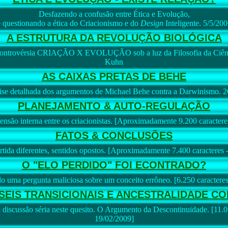
Desfazendo a confusão entre Ética e Evolução,
e questionando a ética do Criacionismo e do
Design
Inteligente. 5/5/20
A ESTRUTURA DA REVOLUÇÃO BIOLÓGICA
controvérsia CRIAÇÃO X EVOLUÇÃO sob a luz da Filosofia da Ciên
Kuhn
AS CAIXAS PRETAS DE BEHE
se detalhada dos argumentos de Michael Behe contra a Darwinismo. 
PLANEJAMENTO & AUTO-REGULAÇÃO
ensão interna entre os criacionistas. [Aproximadamente 9.200 caractere
FATOS & CONCLUSÕES
rtida diferentes, sentidos opostos. [Aproximadamente 7.400 caracteres 
O "ELO PERDIDO" FOI ECONTRADO?
 uma pergunta maliciosa sobre um conceito errôneo. [6.250 caracteres
SEIS TRANSICIONAIS E ANCESTRALIDADE C
 discussão séria neste quesito. O Argumento da Descontinuidade. [11.05
19/02/2009]