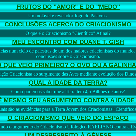
FRUTOS DO "AMOR" E DO "MEDO"
Um notável e revelador Jogo de Palavras.
CONCLUSÕES ACERCA DO CRIACIONISMO
O que é o Criacionismo "Científico" Afinal?
MEU ENCONTRO COM DUANE T. GISH
cias num ciclo de palestras de um dos maiores criacionistas do mundo,
conclusões sobre o Criacionismo.
O QUE VEIO PRIMEIRO? O OVO OU A GALINHA
ição Criacionista ao surgimento das Aves mediante evolução dos Dinos
QUAL A IDADE DA TERRA?
Como podemos saber que a Terra tem 4,5 Bilhões de anos?
Ê MESMO SEU ARGUMENTO CONTRA A IDADE 
ais são as evidências para a Terra Jovem dos Criacionistas "Científico
O CRIACIONISMO QUE VEIO DO ESPAÇO
ando o argumento do Criacionismo Ufológico RAELIANO contra a Ev
UM DESRESPEITO À GÊNESE