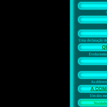
Uma declaração de
Q
Evolucionis
As diferen
A COM
Um dos mel
Novidade