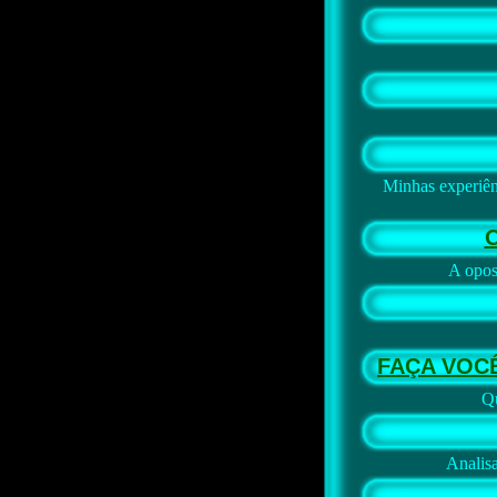
Minhas experiên
A opos
FAÇA VOC
Qu
Analis