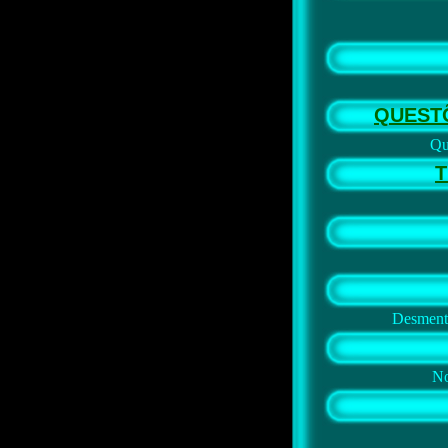
QUEST
Qu
T
Desmenti
No