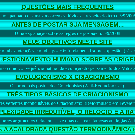
QUESTÕES MAIS FREQUENTES
Um apanhado das mais recorrentes dúvidas a respeito do tema. 5/9/200
ANTES DE POSTAR SUA MENSAGEM...
Uma explanação sobre as regras de postagem. 5/9/2008
MEUS OBJETIVOS NESTE SITE
 minhas intenções e minha posição fundamental sobre a questão. (31 d
UESTIONAMENTO HUMANO SOBRE AS ORIGE
mo como consequência natural da evolução do pensamento dos Mitos a
EVOLUCIONISMO X CRIACIONISMO
Os principais postulados Criacionistas (Anti-Evolucionistas).
TRÊS TIPOS BÁSICOS DE CRIACIONISMO
tes vertentes inconciliáveis do Criacionismo. (Reformulado em Feverei
PLEXIDADE IRREDUTÍVEL, O RELÓGIO E A RA
hores argumentos Criacionistas e duas das mais famosas analogias Ant
A ACALORADA QUESTÃO TERMODINÂMICA
s