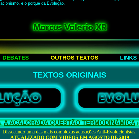
iacionismo, e o porquê da Evolução.
DEBATES
----------
OUTROS TEXTOS
----------
LINKS
TEXTOS ORIGINAIS
A ACALORADA QUESTÃO TERMODINÂMICA
s
Dissecando uma das mais complexas acusações Anti-Evolucionistas.
ATUALIZADO COM VÍDEOS EM AGOSTO DE 2019