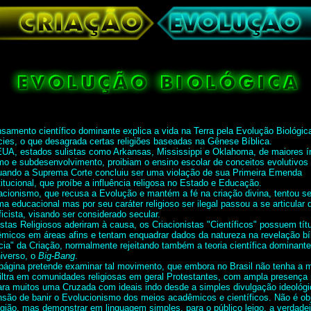
samento científico dominante explica a vida na Terra pela Evolução Biológic
ies, o que desagrada certas religiões baseadas na Gênese Bíblica.
UA, estados sulistas como Arkansas, Mississippi e Oklahoma, de maiores í
mo e subdesenvolvimento, proibiam o ensino escolar de conceitos evolutivos
uando a Suprema Corte concluiu ser uma violação de sua Primeira Emenda
itucional, que proíbe a influência religosa no Estado e Educação.
acionismo, que recusa a Evolução e mantém a fé na criação divina, tentou se i
ma educacional mas por seu caráter religioso ser ilegal passou a se articular 
ificista, visando ser considerado secular.
istas Religiosos aderiram à causa, os Criacionistas "Científicos" possuem tít
micos em áreas afins e tentam enquadrar dados da natureza na revelação bí
cia" da Criação, normalmente rejeitando também a teoria científica dominant
iverso, o
Big-Bang
.
página pretende examinar tal movimento, que embora no Brasil não tenha a 
filtra em comunidades religiosas em geral Protestantes, com ampla presença n
ara muitos uma Cruzada com ideais indo desde a simples divulgação ideológi
nsão de banir o Evolucionismo dos meios acadêmicos e científicos. Não é obj
igião, mas demonstrar em linguagem simples, para o público leigo, a verdadei