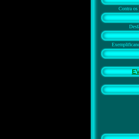
Contra os 
Desf
Exemplifican
E