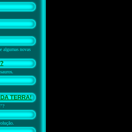
 e algumas novas
?
sauros.
DA TERRA!
s"?
olução.