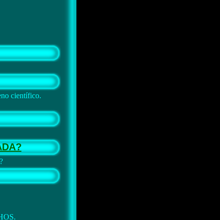
no científico.
ADA?
?
NHOS.