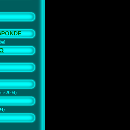
SPONDE
bal
ÃO
 de 2004)
04)