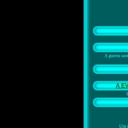
A guerra sant
A E
Um d