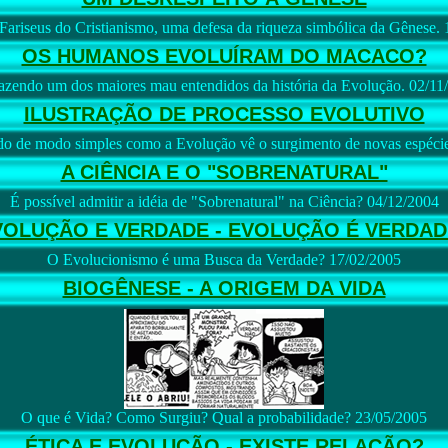
Fariseus do Cristianismo, uma defesa da riqueza simbólica da Gênese.
OS HUMANOS EVOLUÍRAM DO MACACO?
azendo um dos maiores mau entendidos da história da Evolução. 02/11
ILUSTRAÇÃO DE PROCESSO EVOLUTIVO
do de modo simples como a Evolução vê o surgimento de novas espécie
A CIÊNCIA E O "SOBRENATURAL"
É possível admitir a idéia de "Sobrenatural" na Ciência? 04/12/2004
VOLUÇÃO E VERDADE - EVOLUÇÃO É VERDAD
O Evolucionismo é uma Busca da Verdade? 17/02/2005
BIOGÊNESE - A ORIGEM DA VIDA
O que é Vida? Como Surgiu? Qual a probabilidade? 23/05/2005
ÉTICA E EVOLUÇÃO - EXISTE RELAÇÃO?