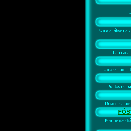
Uma análise da 
Uma análi
Uma estranha t
Pontos de pa
Desmascarando
FÓS
Porque não há