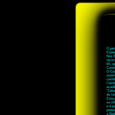
O pen
Espéc
Nos E
racis
60, q
Const
O Cri
siste
cient
Cient
acadê
"Ciên
do Un
Esta 
se in
e é p
prete
a Rel